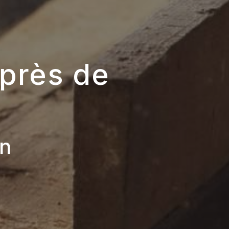
 près de
en