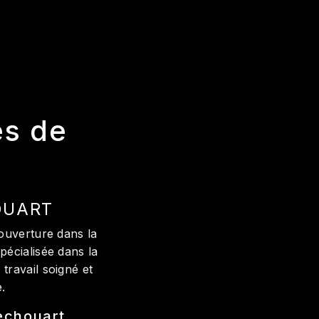
ès de
OUART
ouverture dans la
pécialisée dans la
travail soigné et
.
hechouart